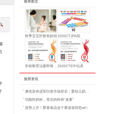
推荐图文
秋季宝宝护肤有妙招
2020CTJPA四
多
点
学前教育法案即将启动
2020CTE中玩具
推荐资讯
并
了
澳优宣布进军印度市场背后：婴幼儿奶粉整体规
功能性奶粉，背后的科研“迷雾”
逆势上升！婴童食品这个赛道值得您all i