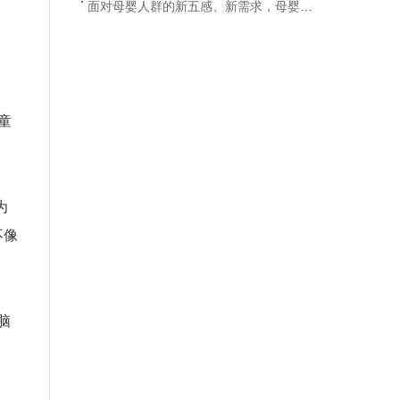
面对母婴人群的新五感、新需求，母婴行业如何拿到突围的
童
为
不像
脑