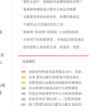
被乳企选中，植物奶具备哪些独有优势？
雀巢称将继续减少婴幼儿食品含糖量
从婴童营养到全家营养，有哪些看得见的动力和
71家乳企已实施优质乳工程
相
新标准! 新束缚! 新契机! 小众奶粉的政
大变局下的母婴赛道， 价格战已暗流涌动
面对母婴人群的新五感、新需求，母婴行业如何
量达
点击排行
的。
我国女性终身无孩率接近10%，育龄女性生育意愿持续走
未来,婴幼儿配方奶粉集中度会再次提升？
母婴室是社会服务的标配而非奢侈品
合成
2024营养功能食品的7大趋势展望
是
市监总局发展研究中心分析典型案例，提出保健食品监管建
奶粉竞争的“重头戏”——完善供应链
第三季度乳制品与婴幼儿配方食品安全监督抽检合格率为9