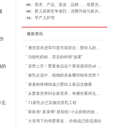
需求、产品、渠道、品牌……母婴洗护市场革新效应明显
预
婴儿尿裤竞争激烈，消费升级与新兴消费渠道裂变带来发展
早产儿护理
最新资讯
分
澳优宣布进军印度市场背后：婴幼儿奶粉整体规模下降，竞
功能性奶粉，背后的科研“迷雾”
脑的
逆势上升！婴童食品这个赛道值得您all in！
被乳企选中，植物奶具备哪些独有优势？
雀巢称将继续减少婴幼儿食品含糖量
从婴童营养到全家营养，有哪些看得见的动力和阻力？
养元
71家乳企已实施优质乳工程
新标准! 新束缚! 新契机! 小众奶粉的政策变化
大变局下的母婴赛道， 价格战已暗流涌动