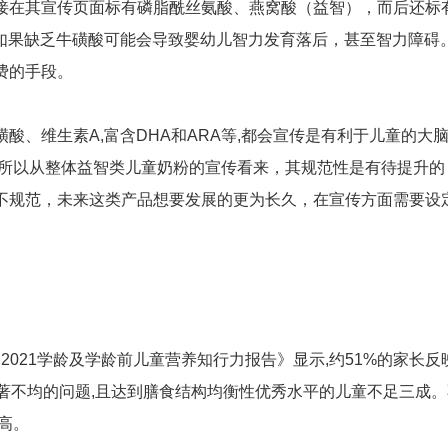
在其宣传页面标有磷脂酰丝氨酸、燕窝酸（益智），而后还标
称如果缺乏牛磺酸可能会导致婴幼儿智力发育落后，甚至智力障碍
费的手段。
维生素A,富含DHA和ARA等,都会宣传是有利于儿童的大
。所以从整体益智类儿童奶粉的宣传看来，其规范性是有待提升的
不规范，未来这类产品想要发展的更为长久，在宣传方面需要设
021学龄及学龄前儿童营养知行力报告》显示,约51%的家长反
著不均的问题,且达到膳食结构均衡性优秀水平的儿童不足三成。
高。