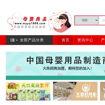
全部产品分类
首页
资讯中心
产