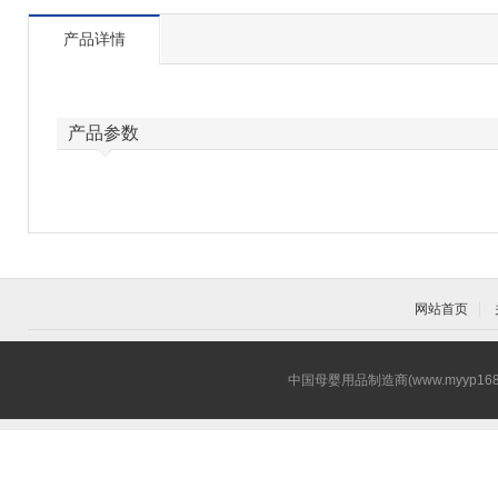
产品详情
产品参数
网站首页
中国母婴用品制造商(www.myyp